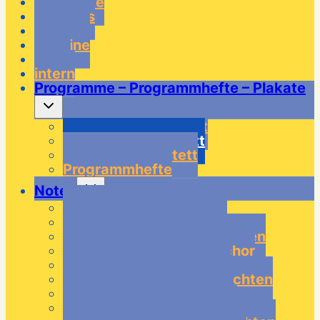
Startseite
über uns
Musiker
Termine
Links
intern
Programme – Programmhefte – Plakate
Untermenü
umschalten
Programme Quartett
Programme Quintett
Programme Tentett
Programmhefte
Untermenü
Noten
umschalten
Noten – Tentett Klassik
Noten – Tentett Modern
Noten – Tentett Weihnachten
Noten – Tentett Doppelchor
Noten – Quintett Klassik
Noten – Quintett Weihnachten
Noten – Quartett Klassik
Noten – Quartett Modern