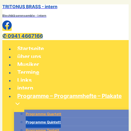
TRITONUS BRASS - intern
Zum
Inhalt
Blechbläserensemble - intern
springen
✆ 0941 4667166
Startseite
über uns
Musiker
Termine
Links
intern
Programme – Programmhefte – Plakate
Programme Quartett
Programme Quintett
Programme Tentett