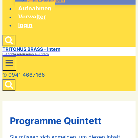
Noten – Gottesdienst
Aufnahmen
Verwalter
login
TRITONUS BRASS - intern
Blechbläserensemble - intern
✆ 0941 4667166
Programme Quintett
Sie müssen sich anmelden, um diesen Inhalt