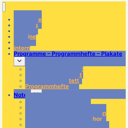
Startseite
über uns
Musiker
Termine
Links
intern
Programme – Programmhefte – Plakate
Untermenü
umschalten
Programme Quartett
Programme Quintett
Programme Tentett
Programmhefte
Untermenü
Noten
umschalten
Noten – Tentett Klassik
Noten – Tentett Modern
Noten – Tentett Weihnachten
Noten – Tentett Doppelchor
Noten – Quintett Klassik