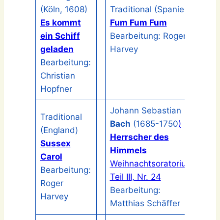
(Köln, 1608)
Traditional (Spanien)
Es kommt
Fum Fum Fum
ein Schiff
Bearbeitung: Roger
geladen
Harvey
Bearbeitung:
Christian
Hopfner
Johann Sebastian
Traditional
Bach
(1685-1750
)
(England)
Herrscher des
Sussex
Himmels
Carol
Weihnachtsoratorium
Bearbeitung:
Teil III, Nr. 24
Roger
Bearbeitung:
Harvey
Matthias Schäffer