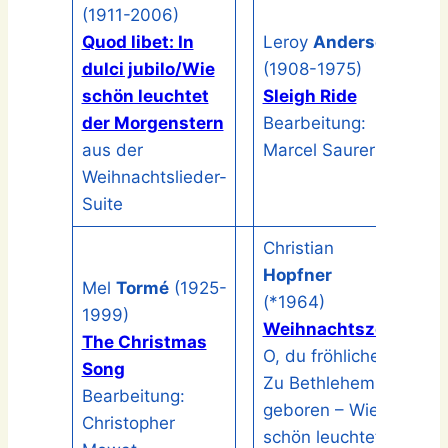
(1911-2006)
Quod libet: In
Leroy
Anderson
dulci jubilo/Wie
(1908-1975)
schön leuchtet
Sleigh Ride
der Morgenstern
Bearbeitung:
aus der
Marcel Saurer
Weihnachtslieder-
Suite
Christian
Hopfner
Mel
Tormé
(1925-
(*1964)
1999)
Weihnachtszeit
The Christmas
O, du fröhliche –
Song
Zu Bethlehem
Bearbeitung:
geboren – Wie
Christopher
schön leuchtet