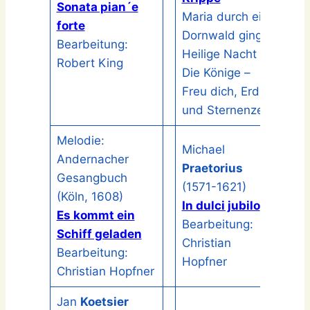
Sonata pian´e
Maria durch ein
forte
Dornwald ging –
Bearbeitung:
Heilige Nacht –
Robert King
Die Könige –
Freu dich, Erd
und Sternenzelt
Melodie:
Michael
Andernacher
Praetorius
Gesangbuch
(1571-1621)
(Köln, 1608)
In dulci jubilo
Es kommt ein
Bearbeitung:
Schiff geladen
Christian
Bearbeitung:
Hopfner
Christian Hopfner
Jan
Koetsier