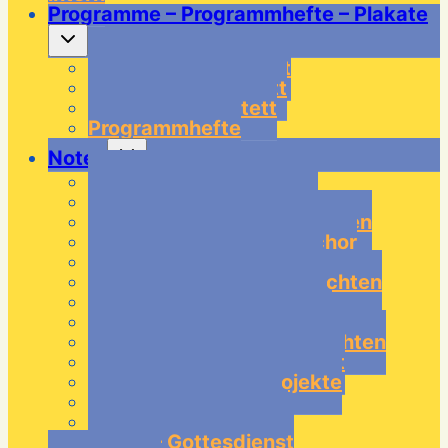
Programme – Programmhefte – Plakate
Untermenü
umschalten
Programme Quartett
Programme Quintett
Programme Tentett
Programmhefte
Untermenü
Noten
umschalten
Noten – Tentett Klassik
Noten – Tentett Modern
Noten – Tentett Weihnachten
Noten – Tentett Doppelchor
Noten – Quintett Klassik
Noten – Quintett Weihnachten
Noten – Quartett Klassik
Noten – Quartett Modern
Noten – Quartett Weihnachten
Noten – Posaunenquartett
Noten – Messen / Projekte
Noten – Blech+Chor
Noten – Blech+Orgel
Noten – Gottesdienst