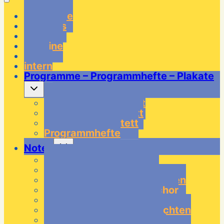
Startseite
über uns
Musiker
Termine
Links
intern
Programme – Programmhefte – Plakate
Untermenü
umschalten
Programme Quartett
Programme Quintett
Programme Tentett
Programmhefte
Untermenü
Noten
umschalten
Noten – Tentett Klassik
Noten – Tentett Modern
Noten – Tentett Weihnachten
Noten – Tentett Doppelchor
Noten – Quintett Klassik
Noten – Quintett Weihnachten
Noten – Quartett Klassik