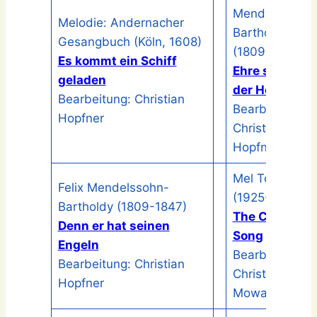
Mendelssohn-
Melodie: Andernacher
Bartholdy
Gesangbuch (Köln, 1608)
(1809-1847)
Es kommt ein Schiff
Ehre sei Gott 
geladen
der Höhe
Bearbeitung: Christian
Bearbeitung:
Hopfner
Christian
Hopfner
Mel Tormé
Felix Mendelssohn-
(1925-1999)
Bartholdy (1809-1847)
The Christma
Denn er hat seinen
Song
Engeln
Bearbeitung:
Bearbeitung: Christian
Christopher
Hopfner
Mowat