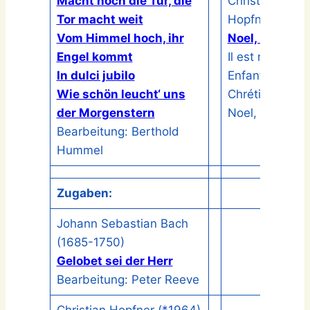
Macht hoch die Tür, die
Christian
Tor macht weit
Hopfner (*196
Vom Himmel hoch, ihr
Noel, Noel
Engel kommt
Il est né, divin
In dulci jubilo
Enfant – Minui
Wie schön leucht‘ uns
Chrétiens –
der Morgenstern
Noel, Noel
Bearbeitung: Berthold
Hummel
Zugaben:
Johann Sebastian Bach
(1685-1750)
Gelobet sei der Herr
Bearbeitung: Peter Reeve
Christian Hopfner (*1964)