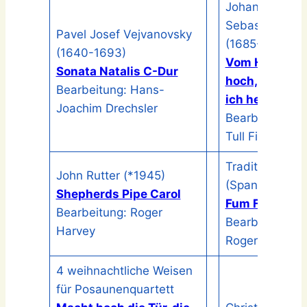
Johann
Sebastian Bac
Pavel Josef Vejvanovsky
(1685-1750)
(1640-1693)
Vom Himmel
Sonata Natalis C-Dur
hoch, da kom
Bearbeitung: Hans-
ich her
Joachim Drechsler
Bearbeitung:
Tull Fisher
Traditional
John Rutter (*1945)
(Spanien)
Shepherds Pipe Carol
Fum Fum Fum
Bearbeitung: Roger
Bearbeitung:
Harvey
Roger Harveyl
4 weihnachtliche Weisen
für Posaunenquartett