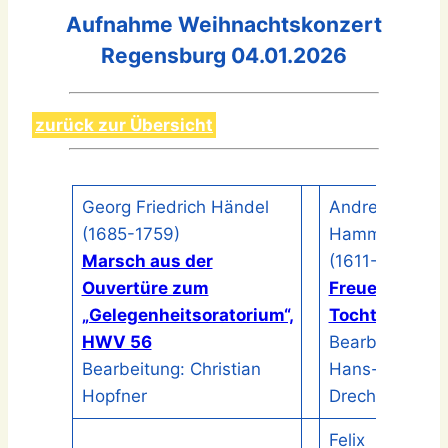
Aufnahme Weihnachtskonzert
Regensburg 04.01.2026
zurück zur Übersicht
Georg Friedrich Händel
Andreas
(1685-1759)
Hammerschmi
Marsch aus der
(1611-1675)
Ouvertüre zum
Freue dich, du
„Gelegenheitsoratorium“,
Tochter Zion
HWV 56
Bearbeitung:
Bearbeitung: Christian
Hans-Joachim
Hopfner
Drechsler
Felix